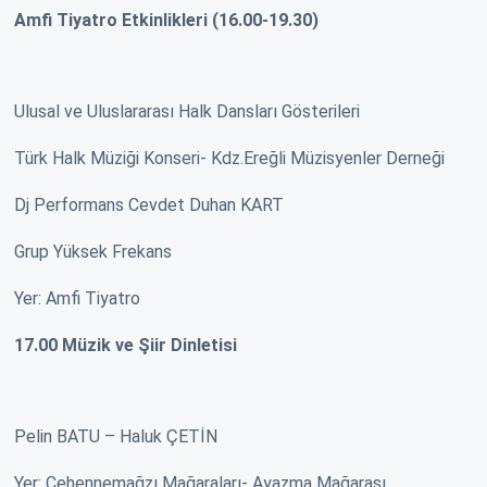
Amfi Tiyatro Etkinlikleri (16.00-19.30)
Ulusal ve Uluslararası Halk Dansları Gösterileri
Türk Halk Müziği Konseri- Kdz.Ereğli Müzisyenler Derneği
Dj Performans Cevdet Duhan KART
Grup Yüksek Frekans
Yer: Amfi Tiyatro
17.00 Müzik ve Şiir Dinletisi
Pelin BATU – Haluk ÇETİN
Yer: Cehennemağzı Mağaraları- Ayazma Mağarası