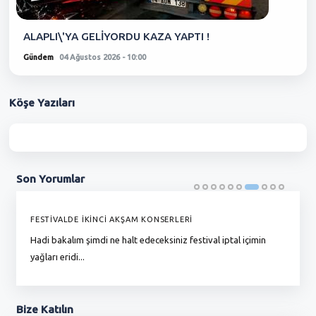
ALAPLI\'YA GELİYORDU KAZA YAPTI !
Gündem
04 Ağustos 2026 - 10:00
Köşe
Yazıları
Son
Yorumlar
FESTİVALDE İKİNCİ AKŞAM KONSERLERİ
G
Hadi bakalım şimdi ne halt edeceksiniz festival iptal içimin
To
yağları eridi...
du
Bize
Katılın