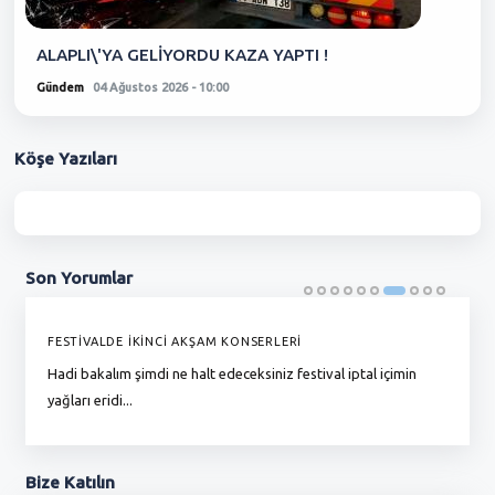
ALAPLI\'YA GELİYORDU KAZA YAPTI !
Gündem
04 Ağustos 2026 - 10:00
Köşe
Yazıları
Son
Yorumlar
FESTİVALDE İKİNCİ AKŞAM KONSERLERİ
G
Hadi bakalım şimdi ne halt edeceksiniz festival iptal içimin
To
yağları eridi...
du
Bize
Katılın