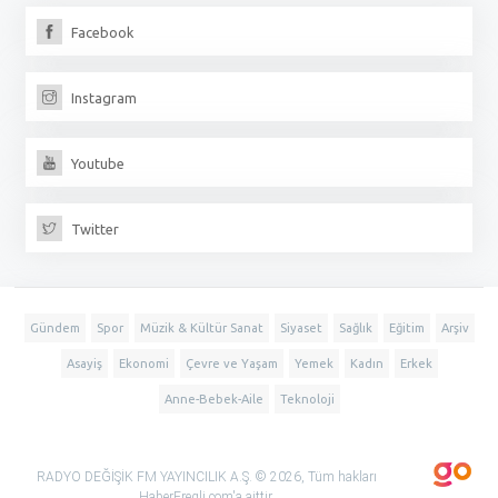
Facebook
Instagram
Youtube
Twitter
Gündem
Spor
Müzik & Kültür Sanat
Siyaset
Sağlık
Eğitim
Arşiv
Asayiş
Ekonomi
Çevre ve Yaşam
Yemek
Kadın
Erkek
Anne-Bebek-Aile
Teknoloji
RADYO DEĞİŞİK FM YAYINCILIK A.Ş. © 2026, Tüm hakları
HaberEregli.com'a aittir.