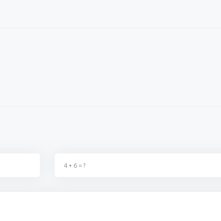
ağı şu dönemde
Okulların açılacağı şu dönemde
Millet da
ka birşey değildir, kimse
fırsatçılıktan başka birşey değildir, kimse
zam yaptı
 t...
2. Zammı almadıki t...
sahnedesin
ş
02 Eylül 2023 - 22:40
Ereğlili vatandaş
02 Eylül 2023 - 22:39
Kazım 