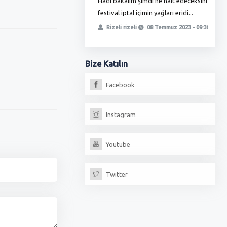
Hadi bakalım şimdi ne halt edeceksiniz
T
ha zamlı maaşını almadı bunlar
festival iptal içimin yağları eridi...
ö
, yetmedi ikinci oyunla
t
Rizeli rizeli
08 Temmuz 2023 - 09:38
iz, fırıncılar oda...
erdoğan
13 Temmuz 2023 - 18:17
Bize
Katılın
Facebook
Instagram
Youtube
Twitter