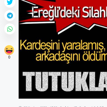
0
0
0