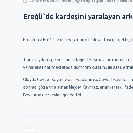
22 Haziran 2023 - 15:38 - 3 yıl 1 ay 17 gün 5 saat 9 dakik
0
Ereğli`de kardeşini yaralayan ar
0
Karadeniz Ereğli’de dün yaşanan silahlı saldırıyı gerçekleş
Dün meydana gelen olanda Nejdet Kaymaz, aralarında araz
ve hareket halindeki araca domdom kurşunu ile ateş etmiş
Olayda Cevdet Kaymaz ağır yaralanmış, Cevdet Kaymaz'ın a
sonrası gözaltına alınan Nejdet Kaymaz, emniyetteki ifade
Beycuma cezaevine gönderildi.
RMEK 250 TL
EREĞLİ\'DE KISA MESAFE 100 TL !
ZAM İÇİN BELEDİ
ÇALDILAR !