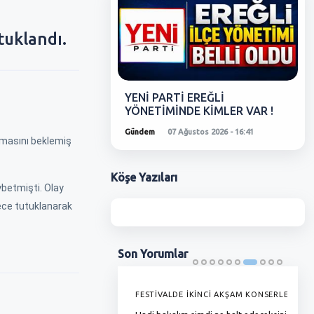
tuklandı.
YENİ PARTİ EREĞLİ
YÖNETİMİNDE KİMLER VAR !
Gündem
07 Ağustos 2026 - 16:41
kmasını beklemiş
Köşe
Yazıları
ybetmişti. Olay
ece tutuklanarak
Son
Yorumlar
'DE GRAMAJI DÜŞÜYOR, FİYAT
FESTİVALDE İKİNCİ AKŞAM KONSERLERİ
G
YOR !