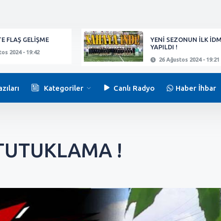
E FLAŞ GELİŞME
YENİ SEZONUN İLK İD
YAPILDI !
os 2024 - 19:42
26 Ağustos 2024 - 19:21
zıları
Kategoriler
Canlı Radyo
Haber İhbar
 TUTUKLAMA !