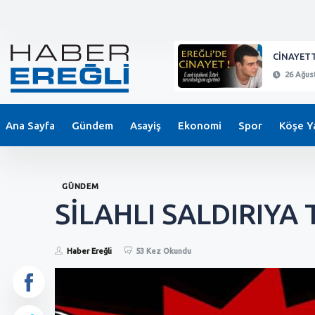
KEPEZ'DE BIÇAKLI SALDIRI !
CİNAYETT
26 Ağustos 2024 - 21:11
26 Ağust
Ana Sayfa
Gündem
Asayiş
Ekonomi
Spor
Köşe Ya
GÜNDEM
SİLAHLI SALDIRIYA
Haber Ereğli
53 Kez Okundu