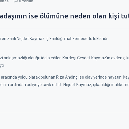
a önce
0 Yorum
kadaşının ise ölümüne neden olan kişi tu
tiren zanlı Nejdet Kaymaz, çıkarıldığı mahkemece tutuklandı.
i anlaşmazlığı olduğu iddia edilen Kardeşi Cevdet Kaymaz'ın evden çı
ti.
racında yolcu olarak bulunan Rıza Andinç ise olay yerinde hayatını ka
sinin ardından adliyeye sevk edildi. Nejdet Kaymaz, çıkarıldığı mahkem
YENİN KAPISINI
ZAM İÇİN BELEDİYENİN KAPISINI
EREĞLI\
ÇALDILAR !
YÜKSELİ