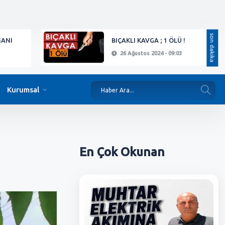
son dakika
MANI
BIÇAKLI KAVGA ; 1 ÖLÜ !
26 Ağustos 2024 - 09:03
Kurumsal
En Çok
Okunan