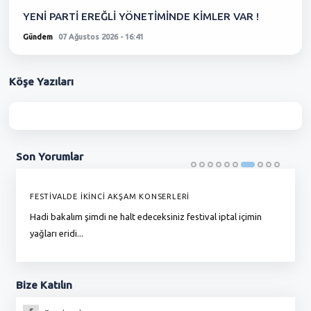
YENİ PARTİ EREĞLİ YÖNETİMİNDE KİMLER VAR !
Gündem
07 Ağustos 2026 - 16:41
Köşe
Yazıları
Son
Yorumlar
FESTİVALDE İKİNCİ AKŞAM KONSERLERİ
G
Hadi bakalım şimdi ne halt edeceksiniz festival iptal içimin
To
yağları eridi...
du
Bize
Katılın