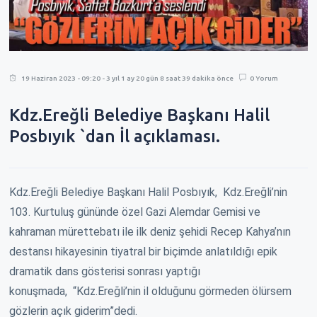
19 Haziran 2023 - 09:20 - 3 yıl 1 ay 20 gün 8 saat 39 dakika önce
0 Yorum
Kdz.Ereğli Belediye Başkanı Halil
Posbıyık `dan İl açıklaması.
Kdz.Ereğli Belediye Başkanı Halil Posbıyık, Kdz.Ereğli’nin
103. Kurtuluş gününde özel Gazi Alemdar Gemisi ve
kahraman mürettebatı ile ilk deniz şehidi Recep Kahya’nın
destansı hikayesinin tiyatral bir biçimde anlatıldığı epik
dramatik dans gösterisi sonrası yaptığı
konuşmada,
“Kdz.Ereğli’nin il olduğunu görmeden ölürsem
gözlerin açık giderim”dedi.