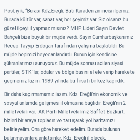
Posbıyık; “Burası Kdz.Ereğli. Batı Karadenizin incisi ilçemiz.
Burada kültür var, sanat var, her şeyimiz var. Siz olsanız bu
güzel ilçeyi il yapmaz mısınız? MHP Lideri Sayın Devlet
Bahçeli bize büyük bir müjde verdi. Sayın Cumhurbaşkanımız
Recep Tayyip Erdoğan tarafından çalışma başlatıldı. Bu
müjde hepimizi heyecanlandırdı. Bunun için kendisine
şükranlarımızı sunuyoruz. Bu müjde sonrası acilen siyasi
partiler, STK ’lar, odalar ve bölge basını el ele verip harekete
geçmemiz lazım. 1989 yılında bu fırsatı bir kez kaçırdık.
Bir daha kaçırmamamız lazım. Kdz. Ereğli’nin ekonomik ve
sosyal anlamda gelişmesi il olmasına bağlıdır. Ereğli’nin 2
milletvekili var. AK Parti Milletvekilimiz Saffet Bozkurt,
bizleri bir araya toplasın ve tartışarak yol haritamızı
belirleyelim. Ona göre hareket edelim. Burada bulunan
bulunmayanlara anlatsınlar. Kdz. Ereğli il olacak.