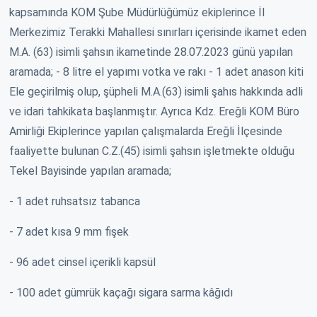
kapsamında KOM Şube Müdürlüğümüz ekiplerince İl
Merkezimiz Terakki Mahallesi sınırları içerisinde ikamet eden
M.A. (63) isimli şahsın ikametinde 28.07.2023 günü yapılan
aramada; - 8 litre el yapımı votka ve rakı - 1 adet anason kiti
Ele geçirilmiş olup, şüpheli M.A.(63) isimli şahıs hakkında adli
ve idari tahkikata başlanmıştır. Ayrıca Kdz. Ereğli KOM Büro
Amirliği Ekiplerince yapılan çalışmalarda Ereğli İlçesinde
faaliyette bulunan C.Z.(45) isimli şahsın işletmekte olduğu
Tekel Bayisinde yapılan aramada;
- 1 adet ruhsatsız tabanca
- 7 adet kısa 9 mm fişek
- 96 adet cinsel içerikli kapsül
- 100 adet gümrük kaçağı sigara sarma kâğıdı