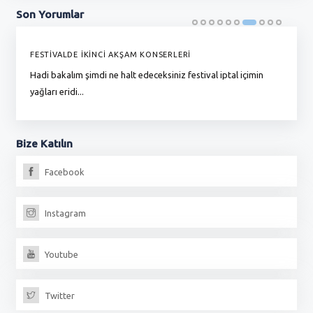
Son
Yorumlar
FESTİVALDE İKİNCİ AKŞAM KONSERLERİ
G
Hadi bakalım şimdi ne halt edeceksiniz festival iptal içimin
To
yağları eridi...
du
Bize
Katılın
Facebook
Instagram
Youtube
Twitter