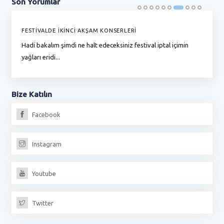
Son
Yorumlar
FESTİVALDE İKİNCİ AKŞAM KONSERLERİ
G
Hadi bakalım şimdi ne halt edeceksiniz festival iptal içimin
To
yağları eridi...
du
Bize
Katılın
Facebook
Instagram
Youtube
Twitter