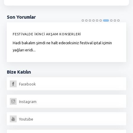
Son
Yorumlar
FESTİVALDE İKİNCİ AKŞAM KONSERLERİ
G
Hadi bakalım şimdi ne halt edeceksiniz festival iptal içimin
To
yağları eridi...
du
Bize
Katılın
Facebook
Instagram
Youtube