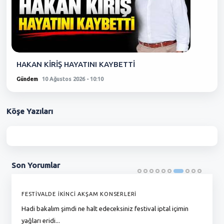
HAKAN KİRİŞ HAYATINI KAYBETTİ
Gündem
10 Ağustos 2026 - 10:10
Köşe
Yazıları
Son
Yorumlar
FESTİVALDE İKİNCİ AKŞAM KONSERLERİ
G
Hadi bakalım şimdi ne halt edeceksiniz festival iptal içimin
To
yağları eridi...
du