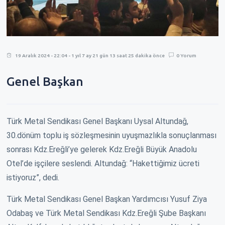
19 Aralık 2024 - 22:04 - 1 yıl 7 ay 21 gün 13 saat 25 dakika önce
0 Yorum
Genel Başkan
Türk Metal Sendikası Genel Başkanı Uysal Altundağ,
30.dönüm toplu iş sözleşmesinin uyuşmazlıkla sonuçlanması
sonrası Kdz.Ereğli’ye gelerek Kdz.Ereğli Büyük Anadolu
Otel’de işçilere seslendi. Altundağ: “Hakettiğimiz ücreti
istiyoruz”, dedi.
Türk Metal Sendikası Genel Başkan Yardımcısı Yusuf Ziya
Odabaş ve Türk Metal Sendikası Kdz.Ereğli Şube Başkanı