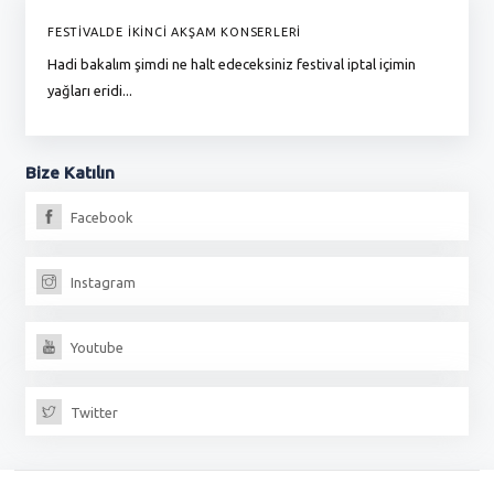
FESTİVALDE İKİNCİ AKŞAM KONSERLERİ
G
Hadi bakalım şimdi ne halt edeceksiniz festival iptal içimin
To
yağları eridi...
du
Bize
Katılın
Facebook
Instagram
Youtube
Twitter