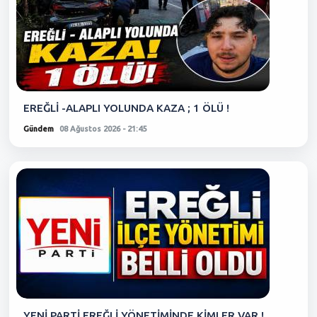
EREĞLİ -ALAPLI YOLUNDA KAZA ; 1 ÖLÜ !
Gündem
08 Ağustos 2026 - 21:45
YENİ PARTİ EREĞLİ YÖNETİMİNDE KİMLER VAR !