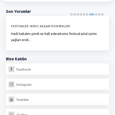
Son
Yorumlar
FESTİVALDE İKİNCİ AKŞAM KONSERLERİ
G
Hadi bakalım şimdi ne halt edeceksiniz festival iptal içimin
To
yağları eridi...
du
Bize
Katılın
Facebook
Instagram
Youtube
Twitter