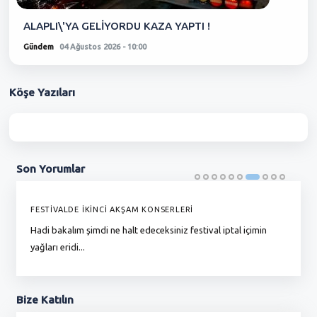
ALAPLI\'YA GELİYORDU KAZA YAPTI !
Gündem
04 Ağustos 2026 - 10:00
Köşe
Yazıları
Son
Yorumlar
FESTİVALDE İKİNCİ AKŞAM KONSERLERİ
G
Hadi bakalım şimdi ne halt edeceksiniz festival iptal içimin
To
yağları eridi...
du
Bize
Katılın