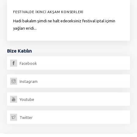
FESTİVALDE İKİNCİ AKŞAM KONSERLERİ
G
Hadi bakalım şimdi ne halt edeceksiniz festival iptal içimin
To
yağları eridi...
du
Bize
Katılın
Facebook
Instagram
Youtube
Twitter