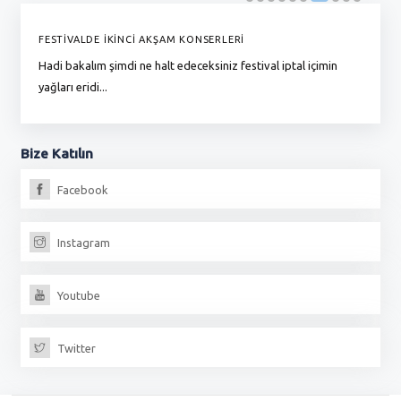
FESTİVALDE İKİNCİ AKŞAM KONSERLERİ
G
Hadi bakalım şimdi ne halt edeceksiniz festival iptal içimin
To
yağları eridi...
du
Bize
Katılın
Facebook
Instagram
Youtube
Twitter