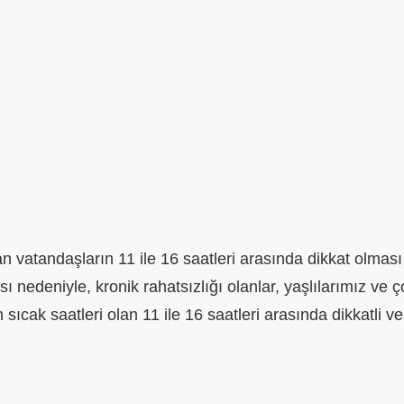
ağı şu dönemde
Okulların açılacağı şu dönemde
Millet da
ka birşey değildir, kimse
fırsatçılıktan başka birşey değildir, kimse
zam yaptı
 t...
2. Zammı almadıki t...
sahnedesin
ş
02 Eylül 2023 - 22:40
Ereğlili vatandaş
02 Eylül 2023 - 22:39
Kazım 
lan vatandaşların 11 ile 16 saatleri arasında dikkat olması
ı nedeniyle, kronik rahatsızlığı olanlar, yaşlılarımız ve 
cak saatleri olan 11 ile 16 saatleri arasında dikkatli ve 