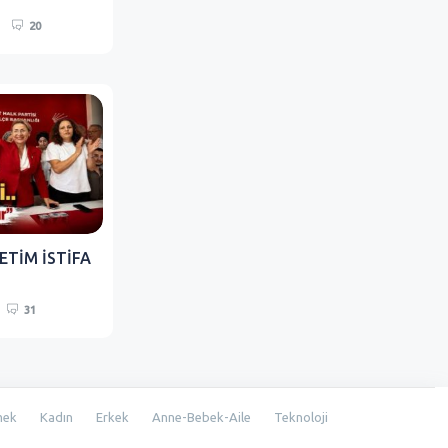
20
ETİM İSTİFA
31
mek
Kadın
Erkek
Anne-Bebek-Aile
Teknoloji