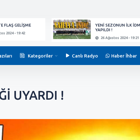
E FLAŞ GELİŞME
YENİ SEZONUN İLK İD
YAPILDI !
os 2024 - 19:42
26 Ağustos 2024 - 19:21
zıları
Kategoriler
Canlı Radyo
Haber İhbar
İ UYARDI !