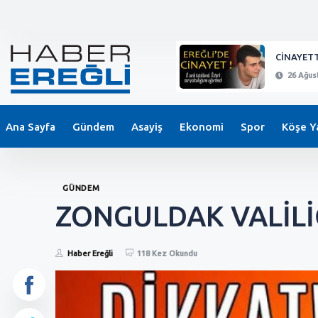
KEPEZ'DE BIÇAKLI SALDIRI !
CİNAYETT
26 Ağustos 2024 - 21:11
26 Ağust
Ana Sayfa
Gündem
Asayiş
Ekonomi
Spor
Köşe Ya
GÜNDEM
ZONGULDAK VALİLİĞ
Haber Ereğli
118 Kez Okundu