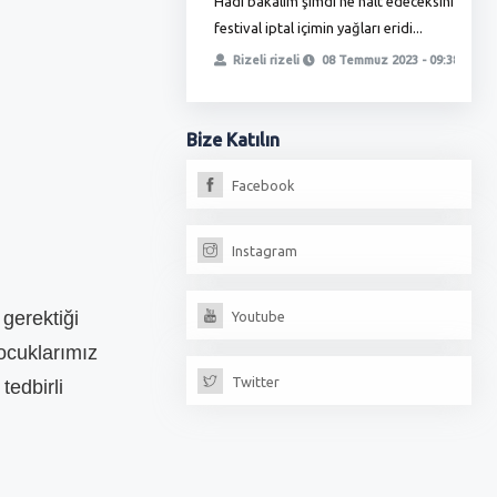
Hadi bakalım şimdi ne halt edeceksiniz
T
ha zamlı maaşını almadı bunlar
festival iptal içimin yağları eridi...
ö
, yetmedi ikinci oyunla
t
Rizeli rizeli
08 Temmuz 2023 - 09:38
iz, fırıncılar oda...
erdoğan
13 Temmuz 2023 - 18:17
Bize
Katılın
Facebook
Instagram
 gerektiği
Youtube
çocuklarımız
Twitter
tedbirli