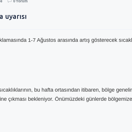
ce
0 Yorum
a uyarısı
klamasında 1-7 Ağustos arasında artış gösterecek sıcakl
caklıklarının, bu hafta ortasından itibaren, bölge geneli
rine çıkması bekleniyor. Önümüzdeki günlerde bölgemize
YENİN KAPISINI
ZAM İÇİN BELEDİYENİN KAPISINI
EREĞLI\
ÇALDILAR !
YÜKSELİ