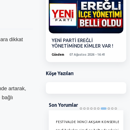
ara dikkat
YENİ PARTİ EREĞLİ
YÖNETİMİNDE KİMLER VAR !
Gündem
07 Ağustos 2026 - 16:41
Köşe
Yazıları
nde artarak,
 bağlı
Son
Yorumlar
'DE GRAMAJI DÜŞÜYOR, FİYAT
FESTİVALDE İKİNCİ AKŞAM KONSERLERİ
G
YOR !