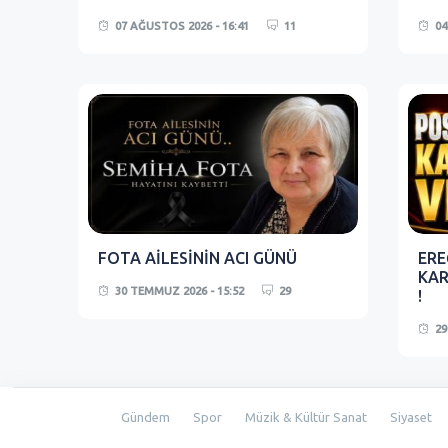
07 AĞUSTOS 2026 - 16:41
11
04
FOTA AİLESİNİN ACI GÜNÜ
ERE
KAR
30 TEMMUZ 2026 - 15:52
29
!
29
Gündem
Spor
Müzik & Kültür Sanat
Siyaset