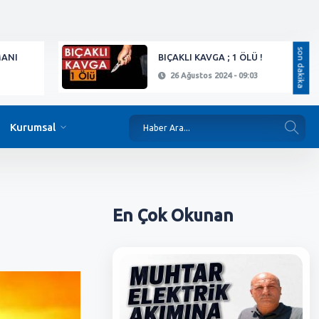
son dakika
MANI
BIÇAKLI KAVGA ; 1 ÖLÜ !
26 Ağustos 2024 - 09:03
Kurumsal
En Çok
Okunan