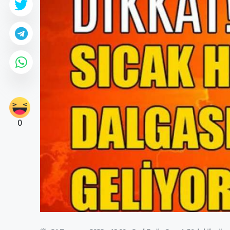
0
0
0