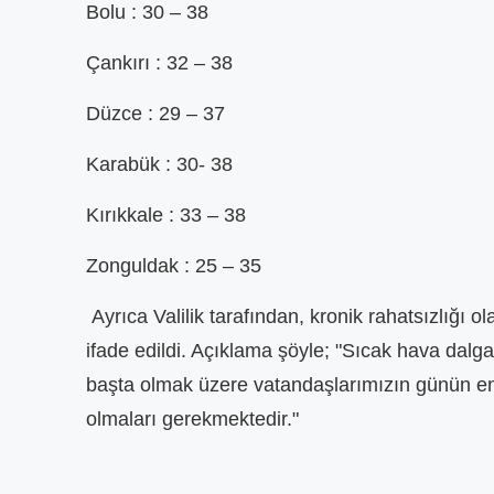
En son ağustos ayında 60 tl olmuş kısa
Bolu : 30 – 38
r bekirlenirken
Okulların açılac
mesafe. 5 ayda ℅60 zam yapılır mı?
or, temizlik,
fırsatçılıktan baş
Zaten acil durum olmayınc...
Çankırı : 32 – 38
a...
2. Zammı almadıki
Ereğlili vatandaş
12 Ocak 2024 - 14:40
bat 2024 - 13:35
Ereğlili vatanda
Düzce : 29 – 37
Karabük : 30- 38
Kırıkkale : 33 – 38
Zonguldak : 25 – 35
Ayrıca Valilik tarafından, kronik rahatsızlığı o
ifade edildi. Açıklama şöyle; "Sıcak hava dalgas
başta olmak üzere vatandaşlarımızın günün en sı
olmaları gerekmektedir."