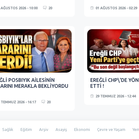
 AĞUSTOS 2026 - 10:00
20
01 AĞUSTOS 2026 - 02:29
ĞLİ POSBIYIK AİLESİNİN
EREĞLİ CHP\'DE YÖN
ARINI MERAKLA BEKLİYORDU
ETTİ !
29 TEMMUZ 2026 - 12:44
 TEMMUZ 2026 - 16:17
20
Sağlık
Eğitim
Arşiv
Asayiş
Ekonomi
Çevre ve Yaşam
Ye