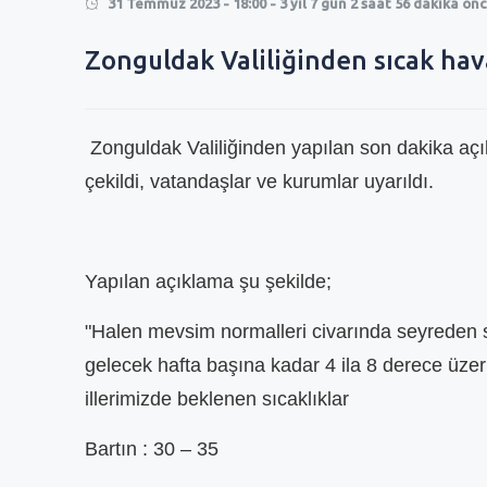
31 Temmuz 2023 - 18:00 - 3 yıl 7 gün 2 saat 56 dakika ön
0
Zonguldak Valiliğinden sıcak hav
0
Zonguldak Valiliğinden yapılan son dakika açı
çekildi, vatandaşlar ve kurumlar uyarıldı.
Yapılan açıklama şu şekilde;
"Halen mevsim normalleri civarında seyreden sı
gelecek hafta başına kadar 4 ila 8 derece üze
illerimizde beklenen sıcaklıklar
Bartın : 30 – 35
RMEK 250 TL
EREĞLİ\'DE KISA MESAFE 100 TL !
ZAM İÇİN BELEDİ
ÇALDILAR !